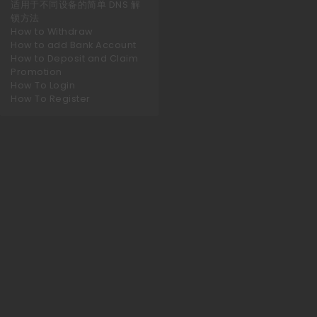
适用于不同设备的简单 DNS 解
锁方法
How to Withdraw
How to add Bank Account
How to Deposit and Claim
Promotion
How To Login
How To Register