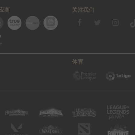
应商
关注我们
体育