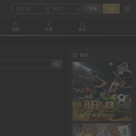
登录
注册
优惠
比赛
推荐
YE
精选