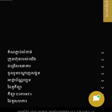
សេវាបំរើអតិថិជន
តំណភ្ជាប់សំខាន់
ក្រុមហ៊ុន​របស់​យើង
ជម្រើសធនាគារ
ចូលរួមបណ្តាញសង្គម
អាជ្ញាប័ណ្ណហ្គេម
ដៃគូកីឡា
កីឡា ESPORTS
ដៃគូសហការ
រក្សាសិទ្ធិ©
2026
YES855 រក្សា​សិទ្ធ​គ្រប់យ៉ាង v3.3.729.51911.21