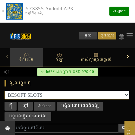
YES855 Android APK
×
ទាញយក
កម្មវិធីទូរស័ព្ទ
ចុះឈ្មោះ
ចូល
ទំព័រដើម
កីឡា
កាស៊ីណូផ្សាយផ្ទាល់
ស្លតហ
soch6** ដកប្រាក់ USD 970.00
ស្លតហ្គេម តុ
ថ្មី
ក្តៅ
Jackpot
បង្វិលដោយឥតគិតថ្លៃ
ហ្គេមលក្ខណៈពិសេស