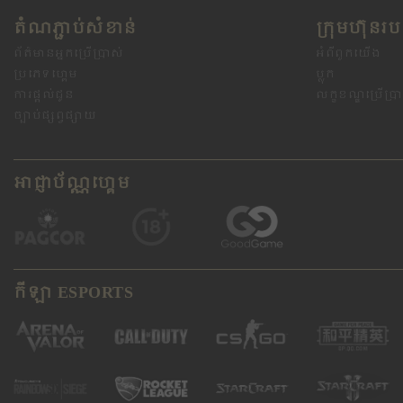
តំណភ្ជាប់សំខាន់
ក្រុមហ៊ុន​រ
ព័ត៌មានអ្នកប្រើប្រាស់
អំពីពួកយើង
ប្រភេទហ្គេម
ប្លុក
ការផ្តល់ជូន
លក្ខខណ្ឌប្រើប្រ
ច្បាប់ផ្សព្វផ្សាយ
អាជ្ញាប័ណ្ណហ្គេម
កីឡា ESPORTS