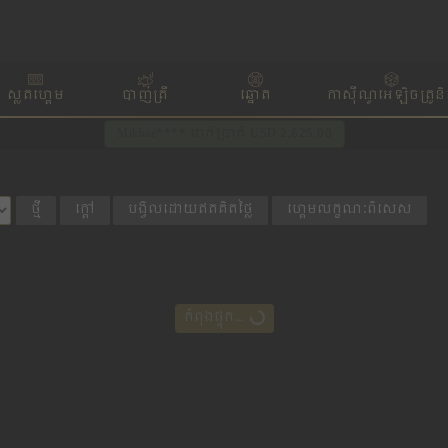
ស្លតហ្គេម
បាញ់ត្រី
ឆ្នោត
កាស៊ីណូអេឡិចត្រូន
Mikhae**** ដាក់ប្រាក់ USD 2,625.00
ថ្មី
ក្តៅ
បង្វិលដោយឥតគិតថ្លៃ
ហ្គេមលក្ខណៈពិសេស
កំពុងផ្ទុក...