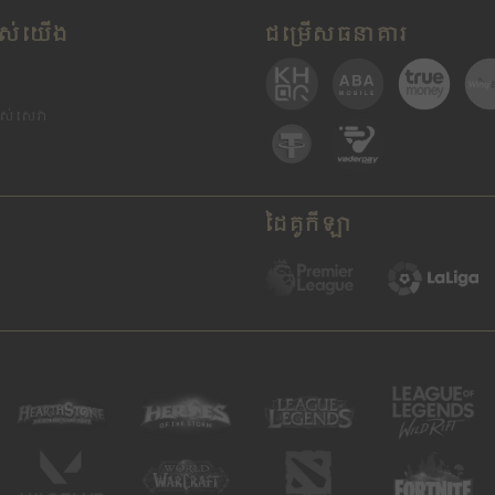
បស់​យើង
ជម្រើសធនាគារ
ាស់សេវា
ដៃគូកីឡា