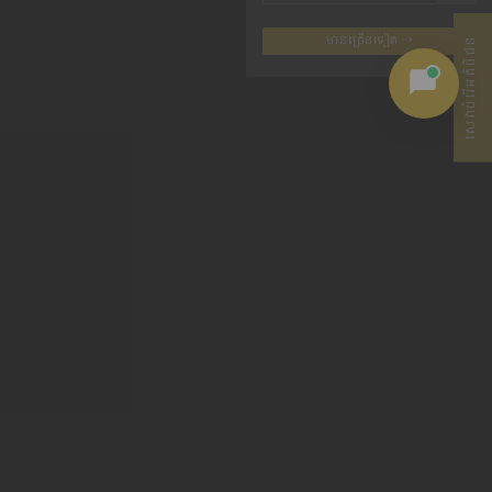
មានច្រើនទៀត
សេវាបំរើអតិថិជន