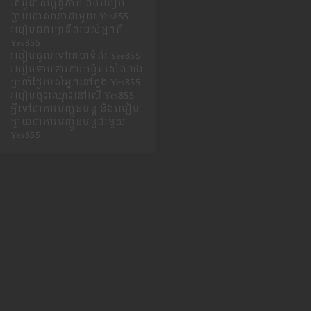
តើអ្វីជាសម្ព័ន្ធភាព និងរបៀប
ក្លាយជាសាខាជាមួយ Yes855
របៀបដកក្រេឌីតរបស់អ្នកពី
Yes855
របៀបចូលទៅគេហទំព័រ Yes855
របៀបទាមទារការបង្វិលសំណាង
ប្រចាំថ្ងៃរបស់អ្នកនៅក្នុង Yes855
របៀបចុះឈ្មោះនៅលើ Yes855
អ្វី​ទៅ​ជា​ការ​បញ្ជូន​បន្ត និង​របៀប​
ក្លាយ​ជា​ការ​បញ្ជូន​បន្ត​ជាមួយ
Yes855