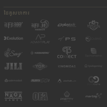
ដៃគូសហការ