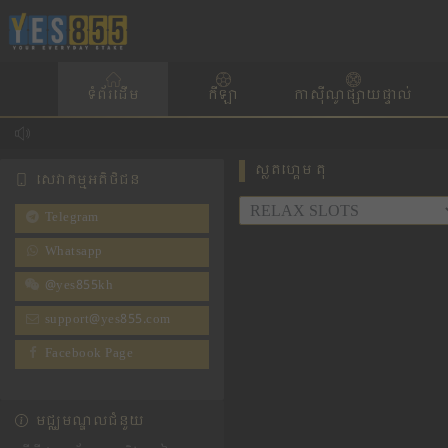
ទំព័រដើម
កីឡា
កាស៊ីណូផ្សាយផ្ទាល់
ស្លតហ្គេម តុ
សេវាកម្មអតិថិជន
Telegram
Whatsapp
@yes855kh
support@yes855.com
Facebook Page
មជ្ឈមណ្ឌល​ជំនួយ