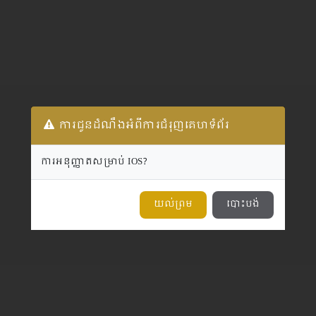
ការជូនដំណឹងអំពីការជំរុញគេហទំព័រ
ការអនុញ្ញាតសម្រាប់ IOS?
យល់ព្រម
បោះបង់