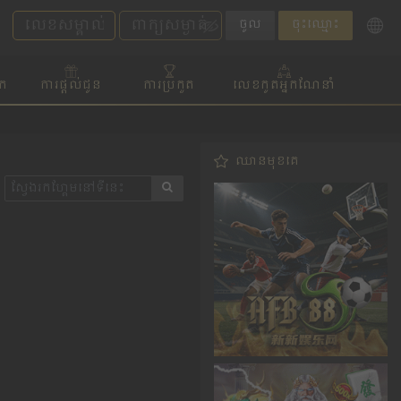
ចូល
ចុះឈ្មោះ
ិក
ការផ្តល់ជូន
ការប្រកួត
លេខកូតអ្នកណែនាំ
ឈានមុខគេ