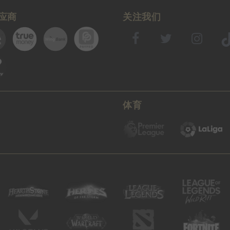
应商
关注我们
体育