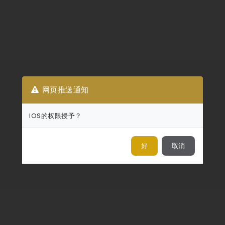
网页推送通知
IOS的权限授予？
好
取消