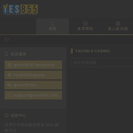
首页
体育博彩
真人娱乐城
FACHAI E CASINO
会员服务
@Yes855Cambodia
Yes855Register
@yes855kh
support@yes855.com
信息中心
适用于不同设备的简单 DNS 解
锁方法