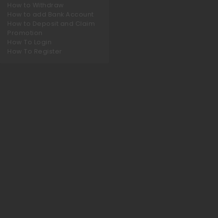
How to Withdraw
How to add Bank Account
How to Deposit and Claim
Promotion
How To Login
How To Register