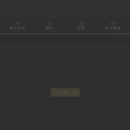
电子游戏
捕鱼
彩票
电子赌场
Songh** 提款 USD 3,195.00
正在加载...