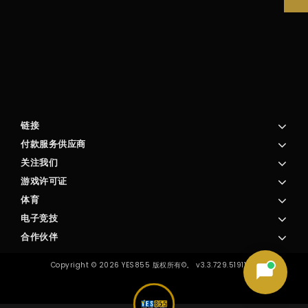
链接
付款服务供应商
关注我们
游戏许可证
体育
电子竞技
合作伙伴
Copyright ©
2026
YES855 版权所有©。 v3.3.729.51911.35