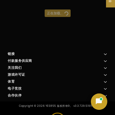
正在加载...
链接
付款服务供应商
关注我们
游戏许可证
体育
电子竞技
合作伙伴
Copyright ©
2026
YES855 版权所有©。 v3.3.729.51911.76