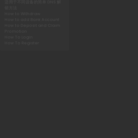
适用于不同设备的简单 DNS 解
锁方法
How to Withdraw
How to add Bank Account
How to Deposit and Claim
Promotion
How To Login
How To Register