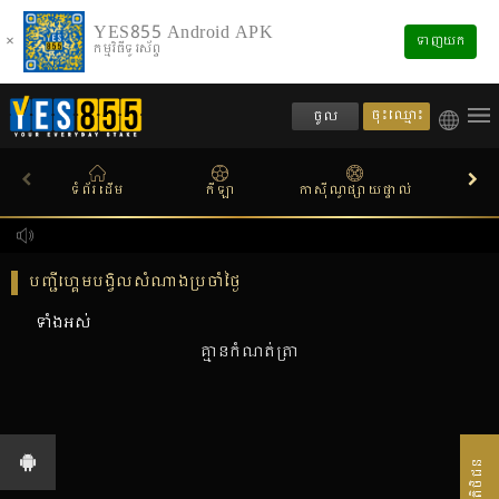
YES855 Android APK
×
ទាញយក
កម្មវិធីទូរស័ព្ទ
ចុះឈ្មោះ
ចូល
ទំព័រដើម
កីឡា
កាស៊ីណូផ្សាយផ្ទាល់
ស្លតហ
បញ្ជីហ្គេមបង្វិលសំណាងប្រចាំថ្ងៃ
ទាំងអស់
គ្មានកំណត់ត្រា