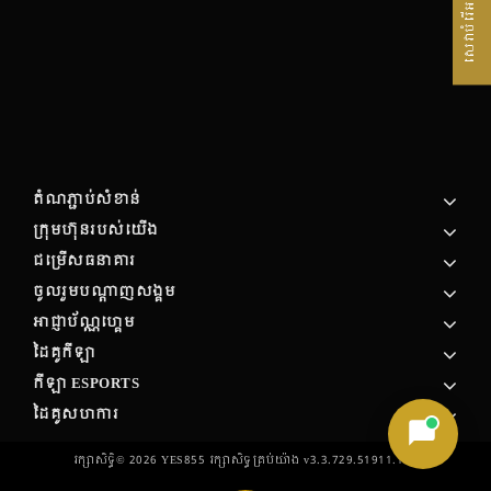
សេវាបំរើអតិថិជន
តំណភ្ជាប់សំខាន់
ក្រុមហ៊ុន​របស់​យើង
ជម្រើសធនាគារ
ចូលរួមបណ្តាញសង្គម
អាជ្ញាប័ណ្ណហ្គេម
ដៃគូកីឡា
កីឡា ESPORTS
ដៃគូសហការ
រក្សាសិទ្ធិ©
2026
YES855 រក្សា​សិទ្ធ​គ្រប់យ៉ាង v3.3.729.51911.164