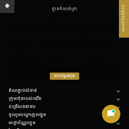
សេវាបំរើអតិថិជន
គ្មានកំណត់ត្រា
CQ9 គឺជាអ្នកផ្តល់ដំណោះស្រាយហ្គេមអនឡាញឈានមុខគេ ដោយ
ផ្តល់ជូននូវហ្គេមស្លតដ៏គួរឱ្យរំភើប និងកម្សាន្តជាច្រើន។ ហ្គេមទាំងនេះ
ត្រូវបានរចនាឡើងដើម្បីផ្តល់ឱ្យអ្នកលេងនូវបទពិសោធន៍លេងហ្គេមដ៏
អស្ចារ្យ ជាមួយនឹងក្រាហ្វិកដែលមានគុណភាពខ្ពស់ និងការលេងហ្គេម
ដែលគួរឱ្យចាប់អារម្មណ៍ ដែលធានាថានឹងធ្វើឱ្យអ្នកលេងមានភាព
សប្បាយរីករាយ។ CQ9 ប្តេជ្ញាផ្តល់ជូនអ្នកលេងនូវបទពិសោធន៍លេង
ហ្គេមអនឡាញដ៏ល្អបំផុតដែលអាចធ្វើទៅបាន ហើយហ្គេមស្លតរបស់វា
គឺជាសក្ខីភាពមួយចំពោះការប្តេជ្ញាចិត្តនេះ។ ហ្គេមស្លតដែលផ្តល់ដោយ
CQ9 មានភាពចម្រុះ និងបំពេញតម្រូវការអ្នកលេងគ្រប់ប្រភេទ។ មិនថា
អ្នកចូលចិត្តរន្ធដោតបុរាណ រន្ធវីដេអូ ឬរន្ធ Jackpot រីកចម្រើនទេ អ្នក
នឹងរកឃើញអ្វីមួយដែលសាកសមនឹងចំណូលចិត្តរបស់អ្នក។ ហ្គេមស្លត
ដ៏ពេញនិយមមួយចំនួនដែលផ្តល់ដោយ CQ9 រួមមាន Lucky Bats,
អាន​បន្ថែមទៀត
Dragon Slayer, Jump High, និង Treasure Bowl ។ ហ្គេមទាំងនេះត្រូវបាន
គេស្គាល់ថាសម្រាប់រូបរាងដ៏គួរឱ្យរំភើបរបស់ពួកគេ ការលេងហ្គេមរលូន
តំណភ្ជាប់សំខាន់
និងរង្វាន់ធំ។ រឿងដ៏អស្ចារ្យមួយអំពី CQ9 គឺថាពួកគេមាននៅលើកា
ស៊ីណូអនឡាញផ្សេងៗ ដែលធ្វើឱ្យវាងាយស្រួលសម្រាប់អ្នកលេងក្នុងការ
ក្រុមហ៊ុន​របស់​យើង
ចូលប្រើពួកគេ។ អ្នកអាចរីករាយនឹងហ្គេមទាំងនេះនៅលើកុំព្យូទ័រលើតុ ឬ
ជម្រើសធនាគារ
ឧបករណ៍ចល័តរបស់អ្នក ហើយពួកវាអាចប្រើប្រាស់បានទាំងប្រព័ន្ធ
ប្រតិបត្តិការ iOS និង Android ។ នេះមានន័យថាអ្នកអាចលេងហ្គេមស្លត
ចូលរួមបណ្តាញសង្គម
ដែលអ្នកចូលចិត្តបានគ្រប់ទីកន្លែងដែលអ្នកនៅ និងនៅពេលណាដែល
អាជ្ញាប័ណ្ណហ្គេម
អ្នកចង់បាន។ ក្រៅ​ពី​សាច់​រឿង​កម្សាន្ត​និង​ការ​លេង​ហ្គេម​ដែល​មាន​ការ​