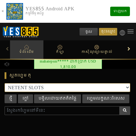
YES855 Android APK
×
ទាញយក
កម្មវិធីទូរស័ព្ទ
ចុះឈ្មោះ
ចូល
ទំព័រដើម
កីឡា
កាស៊ីណូផ្សាយផ្ទាល់
ស្លតហ
ស្លតហ្គេម តុ
ថ្មី
ក្តៅ
បង្វិលដោយឥតគិតថ្លៃ
ហ្គេមលក្ខណៈពិសេស