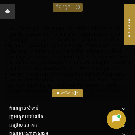
កំពុងផ្ទុក...
សេវាបំរើអតិថិជន
NetEnt គឺជាអ្នកផ្តល់សេវាកម្មហ្គេមស្លតតាមអ៊ីនធឺណិតឈានមុខគេ
ជាមួយនឹងហ្គេមដែលមានគុណភាពខ្ពស់ជាច្រើនដែលត្រូវបានរចនា
ឡើងដើម្បីផ្តល់នូវបទពិសោធន៍លេងហ្គេមដ៏គួរឱ្យចាប់អារម្មណ៍ និង
គួរឱ្យចាប់អារម្មណ៍សម្រាប់អ្នកលេង។ NetEnt បាននៅក្នុងឧស្សាហកម្ម
ហ្គេមអស់រយៈពេលជាង 2 ទសវត្សរ៍មកហើយ ហើយបានទទួលកេរ្តិ៍
ឈ្មោះជាអ្នកផ្តល់សេវាហ្គេមកាស៊ីណូ និងរន្ធវីដេអូដ៏ល្អបំផុតមួយ។ ហ្គេម
ស្លតរបស់ NetEnt ត្រូវបានគេស្គាល់ដោយសារការរចនាប្រកបដោយភាព
ច្នៃប្រឌិត ក្រាហ្វិកដែលមានគុណភាពខ្ពស់ និងការលេងហ្គេមដែល
ទាក់ទាញ។ ក្រុមហ៊ុននេះប្រើប្រាស់បច្ចេកវិទ្យាទំនើបដើម្បីបង្កើតហ្គេម
ដែលមើលទៅគួរឱ្យភ្ញាក់ផ្អើល និងផ្តល់នូវបទពិសោធន៍លេងហ្គេមយ៉ាង
រលូន និងគ្មានថ្នេរ។ ហ្គេមរបស់វេទិកានេះក៏ភ្ជាប់មកជាមួយមុខងារដ៏
គួរឱ្យរំភើបផងដែរ ដូចជាការបង្វិលដោយឥតគិតថ្លៃ ជុំប្រាក់រង្វាន់ និង
អាន​បន្ថែមទៀត
មេគុណ ដែលផ្តល់ឱ្យអ្នកលេងនូវឱកាសកាន់តែច្រើនដើម្បីឈ្នះរង្វាន់ធំ។
ការជ្រើសរើសហ្គេមស្លតរបស់ NetEnt មានភាពចម្រុះ ដោយហ្គេម
តំណភ្ជាប់សំខាន់
គ្របដណ្តប់លើប្រធានបទ និងប្រភេទផ្សេងៗ។ វេទិកានេះផ្តល់នូវហ្គេម
ជាច្រើនប្រភេទ ចាប់ពីម៉ាស៊ីនផ្លែឈើបុរាណ រហូតដល់ស្បែកទំនើប និង
ក្រុមហ៊ុន​របស់​យើង
ដំណើរផ្សងព្រេងដូចជាចោរសមុទ្រ លំហ និងទេវកថា។ ហ្គេមទាំងអស់
ជម្រើសធនាគារ
ត្រូវបានផ្តល់ដោយអ្នកបង្កើតកម្មវិធីដែលអាចទុកចិត្តបាន ធានាថាអ្នក
លេងមានបទពិសោធន៍លេងហ្គេមដោយយុត្តិធម៌ និងសុវត្ថិភាព។
ចូលរួមបណ្តាញសង្គម