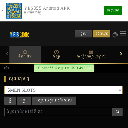
YES855 Android APK
×
ទាញយក
កម្មវិធីទូរស័ព្ទ
ចុះឈ្មោះ
ចូល
ទំព័រដើម
កីឡា
កាស៊ីណូផ្សាយផ្ទាល់
ស្លតហ
Yunou*** ដកប្រាក់ USD 495.00
ស្លតហ្គេម តុ
ថ្មី
ក្តៅ
ហ្គេមលក្ខណៈពិសេស