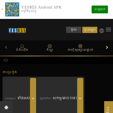
YES855 Android APK
×
ទាញយក
កម្មវិធីទូរស័ព្ទ
ចុះឈ្មោះ
ចូល
ទំព័រដើម
កីឡា
កាស៊ីណូផ្សាយផ្ទាល់
ស្លតហ
ការប្រកួត
ទាំងអស់
សកម្ម/ឆាប់ៗនេះ
Category:
ស្ថានភាព: