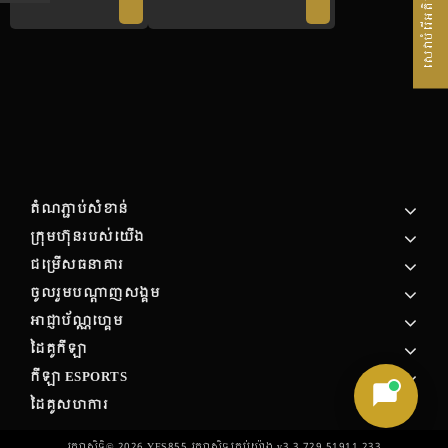
សេវាបំរើអតិថិជន
តំណភ្ជាប់សំខាន់
ក្រុមហ៊ុន​របស់​យើង
ជម្រើសធនាគារ
ចូលរួមបណ្តាញសង្គម
អាជ្ញាប័ណ្ណហ្គេម
ដៃគូកីឡា
កីឡា ESPORTS
ដៃគូសហការ
រក្សាសិទ្ធិ©
2026
YES855 រក្សា​សិទ្ធ​គ្រប់យ៉ាង v3.3.729.51911.233