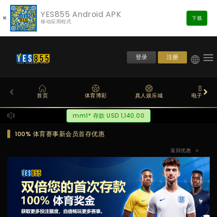
YES855 Android APK
×
下载
移动应用程式
注册
登录
首页
体育博彩
真人娱乐城
电子游戏
mm1* 存款 USD 1,140.00
100% 体育赛事新会员首存优惠
返回优惠