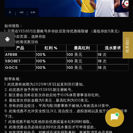
:
:
天
小时
分钟
如何领取：
1. 只需在YES855注册账号并存款后宣传优惠领取键 （最低存款5美元）
2. 到存款页面，选择存款
联系我们
3. 选择此项优惠活动
产品
红利 %
最高红利
流水要求
AFB88
100%
100 美元
18 次
SBOBET
100%
100 美元
18 次
GGCS
100%
100 美元
18 次
附带条规:
1. 此优惠有效期为2025年1月1日起直到另行通知。
2. 此优惠开放予所有YES855新注册账号。
3. 新注册会员将在首次存款后给予100%体育赛事首存红利。
4. 最低首次存款金额为5美元，最高红利为100美元。
5. 所有的双边投注，平局与取消赛事将不被纳入有效流水计算中。
6. 此项优惠不允许安全投注,1X2, 混合投注，虚拟游戏以及低于0.6或1.6赔率
下注。
7. 此项优惠不能与其他存款优惠或返水红利同时领取。
8. 此项优惠会员必须在达到18次流水量后才可申请提款。
9. 如发现套利会员，对赌或不诚实获取赢利，将被取消其会员资格。