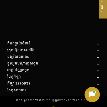
សេវាបំរើអតិថិជន
តំណភ្ជាប់សំខាន់
ក្រុមហ៊ុន​របស់​យើង
ជម្រើសធនាគារ
ចូលរួមបណ្តាញសង្គម
អាជ្ញាប័ណ្ណហ្គេម
ដៃគូកីឡា
កីឡា ESPORTS
ដៃគូសហការ
រក្សាសិទ្ធិ©
2026
YES855 រក្សា​សិទ្ធ​គ្រប់យ៉ាង v3.3.729.51911.154