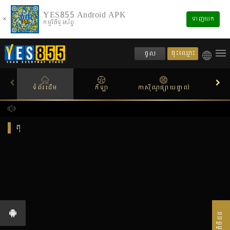
YES855 Android APK
×
ទាញយក
កម្មវិធីទូរស័ព្ទ
ចុះឈ្មោះ
ចូល
ទំព័រដើម
កីឡា
កាស៊ីណូផ្សាយផ្ទាល់
ស្លតហ
តុ