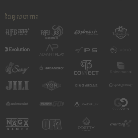
ដៃគូសហការ