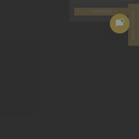
ជាមួយនឹងជម្រើសហ្គេមដ៏សម្បូរបែប
តាមរយៈការអនុវត្តយុទ្ធសាស្ត្រ
មានច្រើនទៀត
សេវាបំរើអតិថិជន
នៃហ្គេមនេះ ខណៈពេលដែលបង្កើនឱកាស
ិច្ច។ លេងក្នុងមធ្យោបាយរបស់