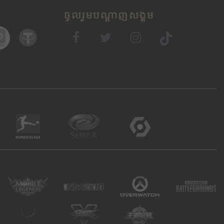
ចូលរួមបណ្តាញសង្គម