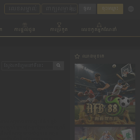
ចូល
ចុះឈ្មោះ
ិក
ការផ្តល់ជូន
ការប្រកួត
លេខកូតអ្នកណែនាំ
ឈានមុខគេ
ាសសម្រាប់ការឈ្នះដ៏ធំ។ ក្នុង
មណ៍ ក្រាហ្វិកគួរឱ្យចាប់អារម្មណ៍
ការជ្រើសរើសហ្គេមរបស់ពួកគេ រហូត
ស្លតតាមអ៊ីនធឺណិតដែលមានភាព