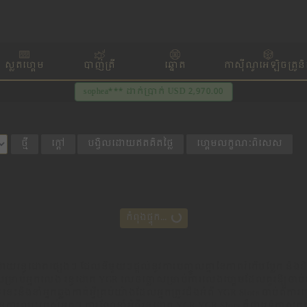
ស្លតហ្គេម
បាញ់ត្រី
ឆ្នោត
កាស៊ីណូអេឡិចត្រូន
sophea*** ដាក់ប្រាក់ USD 2,970.00
ថ្មី
ក្តៅ
បង្វិលដោយឥតគិតថ្លៃ
ហ្គេមលក្ខណៈពិសេស
កំពុងផ្ទុក...
ន្ធដោតផ្សេងៗ ដែលនីមួយៗផ្តល់នូវការបញ្ចូលគ្នានៃភាពរំភើបប្លែក និងឱក
់អ្នកលេង រន្ធដោត YGR លេចធ្លោសម្រាប់ការលេងហ្គេមដែលគួរឱ្យចាប់អារម្
េះនឹងនាំអ្នកឆ្លងកាត់អ្វីគ្រប់យ៉ាងដែលអ្នកត្រូវដឹងអំពី YGR Slots ចាប់ពី
សនៃការឈ្នះរបស់អ្នក។ ការណែនាំអំពីរន្ធដោត YGR YGR Slots គឺជាវេទិកា