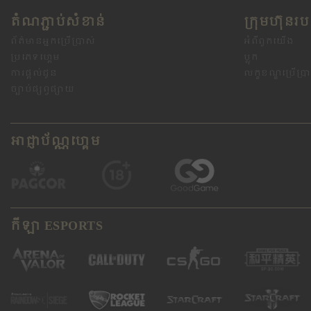
តំណភ្ជាប់សំខាន់
ក្រុមហ៊ុន​រ
ព័ត៌មានអ្នកប្រើប្រាស់
អំពីពួកយើង
ប្រភេទហ្គេម
ប្លុក
ការផ្តល់ជូន
លក្ខខណ្ឌប្រើប្រ
ច្បាប់ផ្សព្វផ្សាយ
អាជ្ញាប័ណ្ណហ្គេម
កីឡា ESPORTS