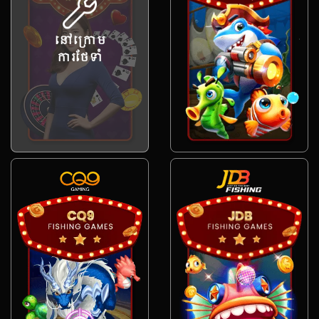
នៅក្រោម
ការថែទាំ