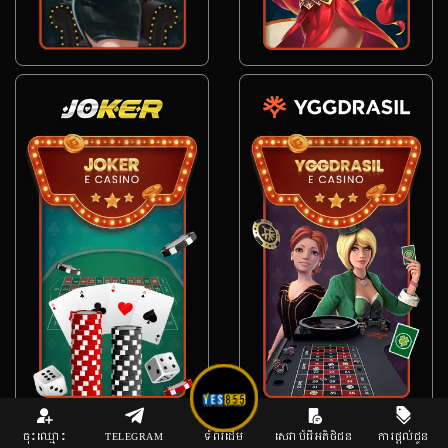
ចុះឈ្មោះ
TELEGRAM
ទំព័រដើម
សេវាបំរើអតិថិជន
ការផ្តល់ជូន