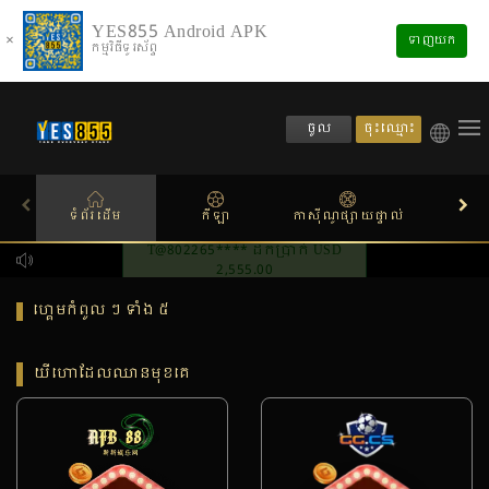
YES855 Android APK
×
ទាញយក
កម្មវិធីទូរស័ព្ទ
ចុះឈ្មោះ
ចូល
ទំព័រដើម
កីឡា
កាស៊ីណូផ្សាយផ្ទាល់
ស្លតហ
DA4* ដកប្រាក់ USD 2,990.00
ហ្គេមកំពូល ៗ ទាំង ៥
យីហោដែលឈានមុខគេ