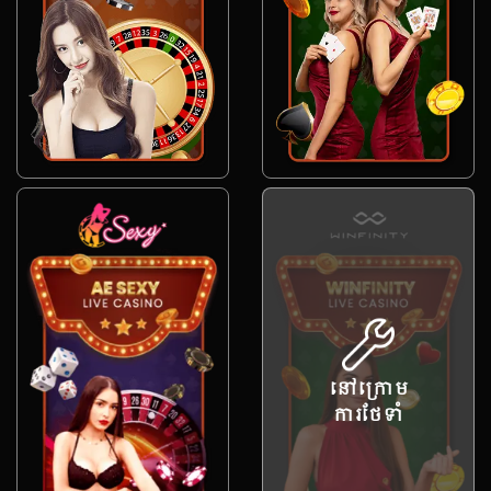
នៅក្រោម
ការថែទាំ