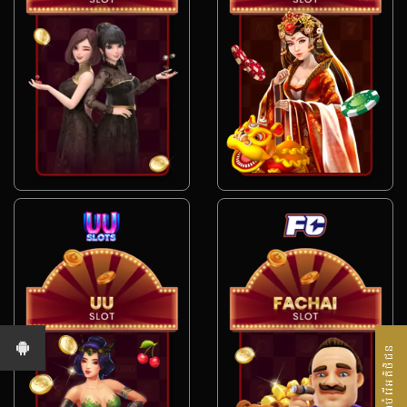
សេវាបំរើអតិថិជន