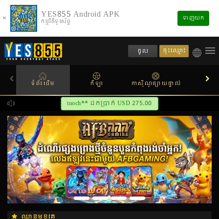
YES855 Android APK
×
ទាញយក
កម្មវិធីទូរស័ព្ទ
ចុះឈ្មោះ
ចូល
ទំព័រដើម
កីឡា
កាស៊ីណូផ្សាយផ្ទាល់
ស្លតហ
yana** ដកប្រាក់ USD 2,290.00
មុន
បន្ទា
ឈានមុខគេ