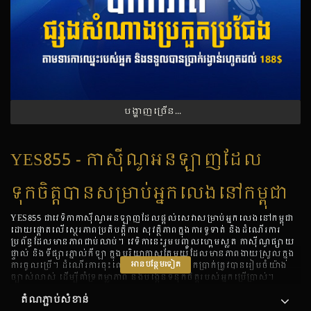
បង្ហាញច្រើន​ទៀត
YES855 - កាស៊ីណូអនឡាញដែល
ទុកចិត្តបានសម្រាប់អ្នកលេងនៅកម្ពុជា
YES855 ជាវេទិកាកាស៊ីណូអនឡាញដែលផ្តល់សេវាសម្រាប់អ្នកលេងនៅកម្ពុជា
ដោយផ្តោតលើស្ថេរភាពប្រតិបត្តិការ សុវត្ថិភាពក្នុងការទូទាត់ និងដំណើរការ
ប្រព័ន្ធដែលមានភាពជាប់លាប់។ វេទិកានេះរួមបញ្ចូលហ្គេមស្លត កាស៊ីណូផ្សាយ
ផ្ទាល់ និងទីផ្សារភ្នាល់កីឡា ក្នុងបរិយាកាសតែមួយដែលមានភាពងាយស្រួលក្នុង
អាន​បន្ថែមទៀត
ការចូលប្រើ។ ដំណើរការចុះឈ្មោះ ដាក់ប្រាក់ និងដកប្រាក់ត្រូវបានរៀបចំយ៉ាង
ច្បាស់លាស់ ដើម្បីគាំទ្រតម្លាភាព និងបង្កើនទំនុកចិត្តរបស់អ្នកប្រើប្រាស់។
តំណភ្ជាប់សំខាន់