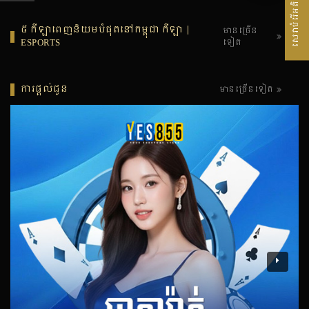
សេវាបំរើអតិថិជន
៥ កីឡាពេញនិយមបំផុតនៅកម្ពុជា កីឡា |
មានច្រើន
ESPORTS
ទៀត
ការផ្តល់ជូន
មានច្រើនទៀត