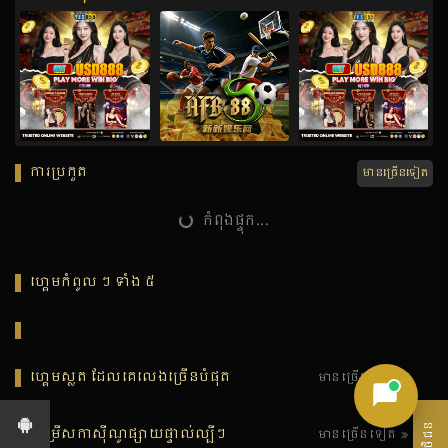
ការប្រកួត
មានច្រើនទៀត
កំពុងផ្ទុក...
ហ្គេមកំពូល ៗ ទាំង ៥
ហ្គេមស្លត ដែលគេលេងច្រើនបំផុត
មានច្រើនទៀត
ជម្រើសកាស៊ីណូផ្សាយផ្ទាល់ល្បីៗ
មានច្រើនទៀត