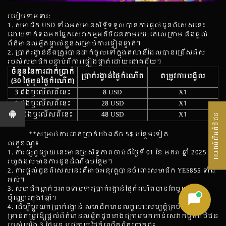
របៀបទាមទារ:
1. សមាជិក USD ទាំងអស់មានសិទ្ធិទទួលបានការផ្តល់ជូនពិសេសនេះ
ដោយទាក់ទងមកផ្នែកសេវាកម្មអតិថិជនតាមរយៈតេលេក្រាម និងផ្តល់
ព័ត៌មានលម្អិតផ្ទាល់ខ្លួនសម្រាប់ការផ្ទៀងផ្ទាត់។
2. ប្រាក់រង្វាន់នឹងត្រូវបានដាក់ចូលទៅក្នុងគណនីដែលបានជ្រើសរើស
របស់សមាជិកបន្ទាប់ពីការផ្ទៀងផ្ទាត់ដោយជោគជ័យ។
ចំនួននៃការដាក់ប្រាក់
ប្រាក់រង្វាន់ថ្ងៃកំណើត
តម្រូវការបង្វិល
(30 ថ្ងៃមុនថ្ងៃកំណើត)
3 ដងឬលើសពីនេះ
8 USD
X1
8 ដងឬលើសពីនេះ
28 USD
X1
16 ដងឬលើសពីនេះ
48 USD
X1
សេវាបំរើអតិថិជន
**សម្រាប់ការដាក់ប្រាក់យ៉ាងតិច 5$ បន្ថែមទៀត
លក្ខខណ្ឌ៖
1. ការផ្សព្វផ្សាយនេះមានប្រសិទ្ធភាពចាប់ពីថ្ងៃទី 01 ខែ មករា ឆ្នាំ 2025
រហូតដល់មានការជូនដំណឹងបន្ថែម។
2. ការផ្តល់ជូនពិសេសនេះគឺអាចអនុវត្តបានចំពោះសមាជិក YES855 ទាំង
អស់។
3. សមាជិកម្នាក់ៗអាចទាមទារប្រាក់រង្វាន់ថ្ងៃកំណើតបានតែមួយដង
ប៉ុណ្ណោះក្នុង1ឆ្នាំ។
4. ដើម្បីប្តូរយកប្រាក់រង្វាន់ សមាជិកមានលក្ខណៈសម្បត្តិគ្រប់
គ្រាន់តម្រូវឱ្យផ្ដល់ព័ត៌មានលម្អិតដូចខាងក្រោមមកកាន់សេវាកម្មអតិថិជន
របស់យើង 3 ថ្ងៃមុន ឬក្រោយថ្ងៃកំណើតពិតប្រាកដ៖