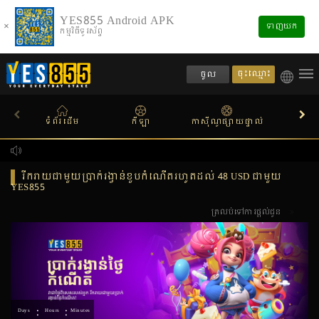
YES855 Android APK
×
ទាញយក
កម្មវិធីទូរស័ព្ទ
ចុះឈ្មោះ
ចូល
ទំព័រដើម
កីឡា
កាស៊ីណូផ្សាយផ្ទាល់
ស្លតហ
រីករាយជាមួយប្រាក់រង្វាន់ខួបកំណើតរហូតដល់ 48 USD ជាមួយ
YES855
ត្រលប់ទៅការផ្តល់ជូន
:
:
Days
Hours
Minutes