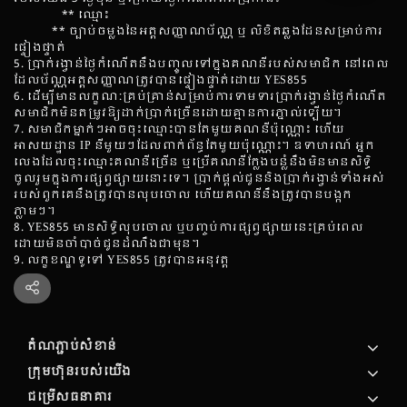
**
ឈ្មោះ
​​​​​​​​​​​​​
**
ច្បាប់ចម្លងនៃអត្តសញ្ញាណប័ណ្ណ ឬ លិខិតឆ្លងដែនសម្រាប់ការ
ផ្ទៀងផ្ទាត់
5. ប្រាក់រង្វាន់ថ្ងៃកំណើតនឹងបញ្ចូលទៅក្នុងគណនីរបស់សមាជិក នៅពេល
ដែលប័ណ្ណអត្តសញ្ញាណត្រូវបានផ្ទៀងផ្ទាត់ដោយ YES855
6. ដើម្បីមានលក្ខណៈគ្រប់គ្រាន់សម្រាប់ការទាមទារប្រាក់រង្វាន់ថ្ងៃកំណើត
សមាជិកមិនតម្រូវឱ្យដាក់ប្រាក់ច្រើនដោយគ្មានការភ្នាល់ឡើយ។
7. សមាជិកម្នាក់ៗអាចចុះឈ្មោះបានតែមួយគណនីប៉ុណ្ណោះ ហើយ
អាសយដ្ឋាន IP នីមួយៗដែលពាក់ព័ន្ធតែមួយប៉ុណ្ណោះ។ ឧទាហរណ៍ អ្នក
លេងដែលចុះឈ្មោះគណនីច្រើន ឬប្រើគណនីក្លែងបន្លំនឹងមិនមានសិទ្ធិ
ចូលរួមក្នុងការផ្សព្វផ្សាយនោះទេ។ ប្រាក់ផ្ដល់ជូននិងប្រាក់រង្វាន់ទាំងអស់
របស់ពួកគេនឹងត្រូវបានលុបចោល ហើយគណនីនឹងត្រូវបានបង្កក
ភ្លាមៗ។
8. YES855 មានសិទ្ធិលុបចោល ឬបញ្ចប់ការផ្សព្វផ្សាយនេះគ្រប់ពេល
ដោយមិនចាំបាច់ជូនដំណឹងជាមុន។
9. លក្ខខណ្ឌទូទៅ YES855 ត្រូវបានអនុវត្ត
តំណភ្ជាប់សំខាន់
ក្រុមហ៊ុន​របស់​យើង
ជម្រើសធនាគារ