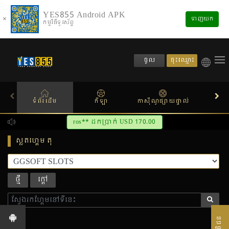
YES855 Android APK
×
ទាញយក
កម្មវិធីទូរស័ព្ទ
ចុះឈ្មោះ
ចូល
ទំព័រដើម
កីឡា
កាស៊ីណូផ្សាយផ្ទាល់
ស្លតហ
ស្លតហ្គេម តុ
ថ្មី
ក្តៅ