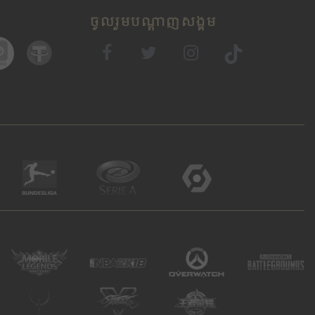
ចូលរួមបណ្តាញសង្គម