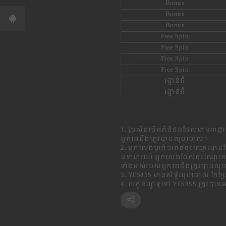
Bonus
Bonus
Bonus
Free Spin
Free Spin
Free Spin
Free Spin
រង្វាន់ធំ
រង្វាន់ធំ
1. ប្រសិនបើអតិថិជនដែលមានអាជ្ញ
ពួកគេនឹងត្រូវបានលុបចោល។
2. អ្នកលេងម្នាក់ៗអាចចុះឈ្មោះបា
ឧទាហរណ៍ អ្នកលេងដែលចុះឈ្មោះគណនីច
ទាំងអស់របស់ពួកគេនឹងត្រូវបានល
3. YES855 មានសិទ្ធិលុបចោល កែប្
4. លក្ខខណ្ឌទូទៅ YES855 ត្រូវបានអន