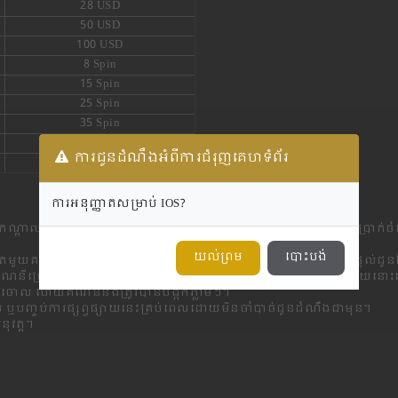
28 USD
50 USD
100 USD
8 Spin
15 Spin
25 Spin
35 Spin
Samsung Smart Watch
ការជូនដំណឹងអំពីការជំរុញគេហទំព័រ
iPhone 17 Pro Max
ការអនុញ្ញាតសម្រាប់ IOS?
ាកណ្តាលត្រូវបានរកឃើញថាលេងល្បែងស៊ីសង ឬមិនស្មោះត្រង់ដើម្បីរកប្រាក់
យល់ព្រម
បោះបង់
នតែមួយគណនីប៉ុណ្ណោះ ហើយអាសយដ្ឋាន IP នីមួយៗអាចរីករាយនឹងការផ្តល់ជូនដ
្រើន ឬប្រើគណនីក្លែងបន្លំនឹងមិនមានសិទ្ធិចូលរួមក្នុងការផ្សព្វផ្សាយនោះទេ
ុបចោល ហើយគណនីនឹងត្រូវបានបង្កកភ្លាមៗ។
រែ ឬបញ្ចប់ការផ្សព្វផ្សាយនេះគ្រប់ពេលដោយមិនចាំបាច់ជូនដំណឹងជាមុន។
ុវត្ត។