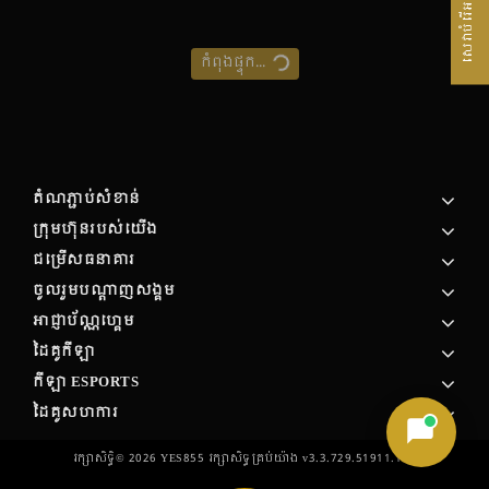
សេវាបំរើអតិថិជន
កំពុងផ្ទុក...
តំណភ្ជាប់សំខាន់
ក្រុមហ៊ុន​របស់​យើង
ជម្រើសធនាគារ
ចូលរួមបណ្តាញសង្គម
អាជ្ញាប័ណ្ណហ្គេម
ដៃគូកីឡា
កីឡា ESPORTS
ដៃគូសហការ
រក្សាសិទ្ធិ©
2026
YES855 រក្សា​សិទ្ធ​គ្រប់យ៉ាង v3.3.729.51911.181