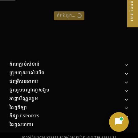
សេវាបំរើអតិថិជន
កំពុងផ្ទុក...
តំណភ្ជាប់សំខាន់
ក្រុមហ៊ុន​របស់​យើង
ជម្រើសធនាគារ
ចូលរួមបណ្តាញសង្គម
អាជ្ញាប័ណ្ណហ្គេម
ដៃគូកីឡា
កីឡា ESPORTS
ដៃគូសហការ
រក្សាសិទ្ធិ©
2026
YES855 រក្សា​សិទ្ធ​គ្រប់យ៉ាង v3.3.729.51911.21