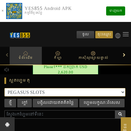
YES855 Android APK
×
ទាញយក
កម្មវិធីទូរស័ព្ទ
ចុះឈ្មោះ
ចូល
ទំព័រដើម
កីឡា
កាស៊ីណូផ្សាយផ្ទាល់
ស្លតហ
ស្លតហ្គេម តុ
ថ្មី
ក្តៅ
បង្វិលដោយឥតគិតថ្លៃ
ហ្គេមលក្ខណៈពិសេស