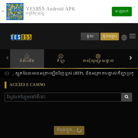
YES855 Android APK
×
ទាញយក
កម្មវិធីទូរស័ព្ទ
ចុះឈ្មោះ
ចូល
ទំព័រដើម
កីឡា
កាស៊ីណូផ្សាយផ្ទាល់
ស្លតហ
នអាជ្ញាប័ណ្ណ, ស្លុតដែលមានអត្រាឡើងវិញខ្ពស់ (RTP), និងអត្រាការភ្នាល់កី
ACE333 E CASINO
កំពុងផ្ទុក...