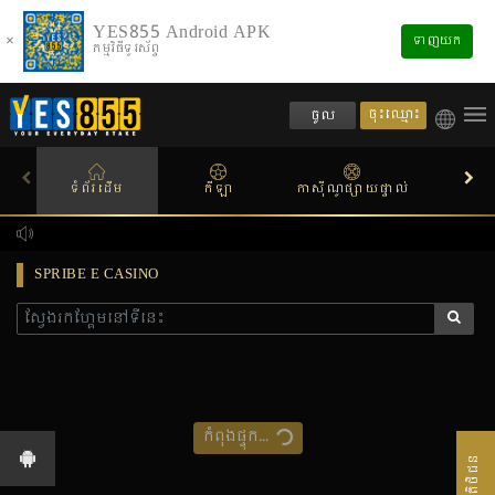
YES855 Android APK
×
ទាញយក
កម្មវិធីទូរស័ព្ទ
ចុះឈ្មោះ
ចូល
ទំព័រដើម
កីឡា
កាស៊ីណូផ្សាយផ្ទាល់
ស្លតហ
SPRIBE E CASINO
កំពុងផ្ទុក...