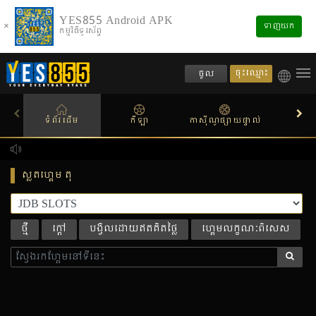
YES855 Android APK
×
ទាញយក
កម្មវិធីទូរស័ព្ទ
ចុះឈ្មោះ
ចូល
ទំព័រដើម
កីឡា
កាស៊ីណូផ្សាយផ្ទាល់
ស្លតហ
ស្លតហ្គេម តុ
ថ្មី
ក្តៅ
បង្វិលដោយឥតគិតថ្លៃ
ហ្គេមលក្ខណៈពិសេស