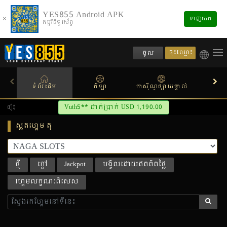
YES855 Android APK
×
ទាញយក
កម្មវិធីទូរស័ព្ទ
ចុះឈ្មោះ
ចូល
ទំព័រដើម
កីឡា
កាស៊ីណូផ្សាយផ្ទាល់
ស្លតហ
ស្លតហ្គេម តុ
ថ្មី
ក្តៅ
Jackpot
បង្វិលដោយឥតគិតថ្លៃ
ហ្គេមលក្ខណៈពិសេស